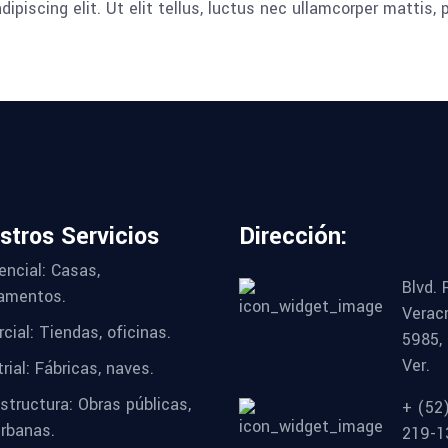
piscing elit. Ut elit tellus, luctus nec ullamcorper mattis, p
stros Servicios
Dirección:
encial: Casas,
Blvd. 
amentos.
Verac
cial: Tiendas, oficinas.
5985,
Ver.
rial: Fábricas, naves.
estructura: Obras públicas,
+ (52
urbanas.
219-1