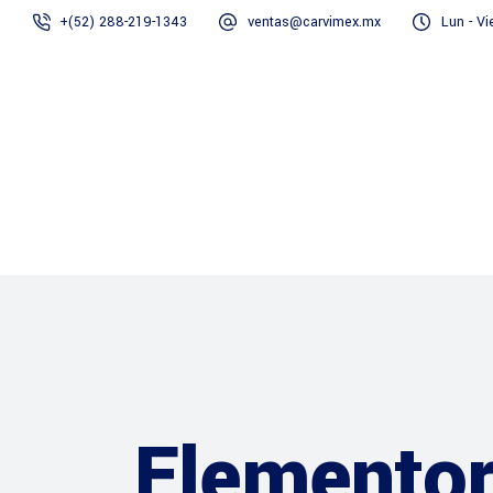
+(52) 288-219-1343
ventas@carvimex.mx
Lun - Vi
Inicio
Empresa
Elemento