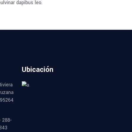
ulvinar dapibus leo.
Ubicación
Riviera
ruzana
 95264
) 288-
343