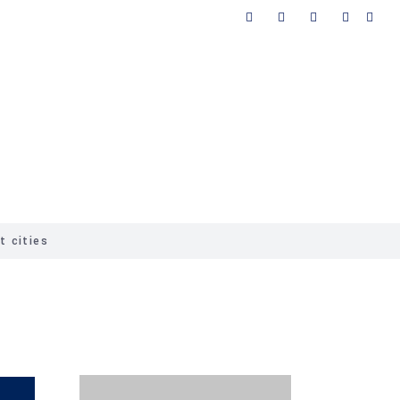
Proyectos
Contacto
t cities