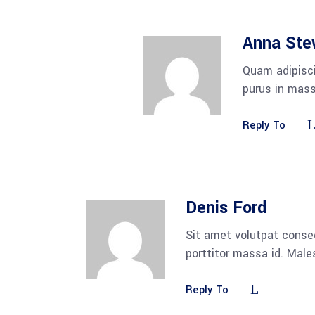
Anna Ste
Quam adipisci
purus in mass
Reply To
Denis Ford
Sit amet volutpat conse
porttitor massa id. Mal
Reply To