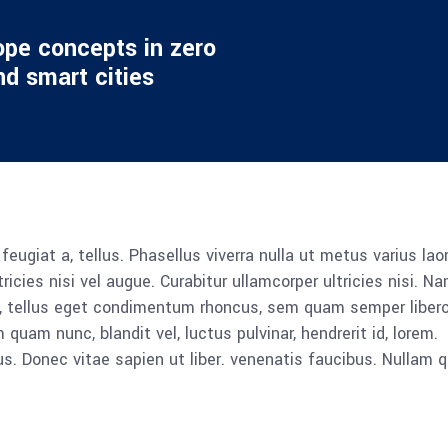
ope concepts in zero
d smart cities
 feugiat a, tellus. Phasellus viverra nulla ut metus varius lao
icies nisi vel augue. Curabitur ullamcorper ultricies nisi. N
 tellus eget condimentum rhoncus, sem quam semper libero,
am nunc, blandit vel, luctus pulvinar, hendrerit id, lorem.
. Donec vitae sapien ut liber. venenatis faucibus. Nullam q