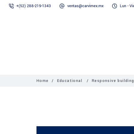
+(52) 288-219-1343
ventas@carvimex.mx
Lun - Vi
Inicio
Empresa
Home
/
Educational
/
Responsive buildin